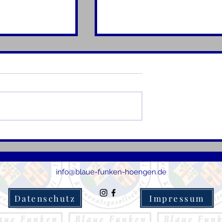
ert um ihren
Huhzick- Klappe die
tzenden René
Dritte- Patrick und Saskia
geben sich das Ja-Wort <3
info@blaue-funken-hoengen.de
Datenschutz
Impressum